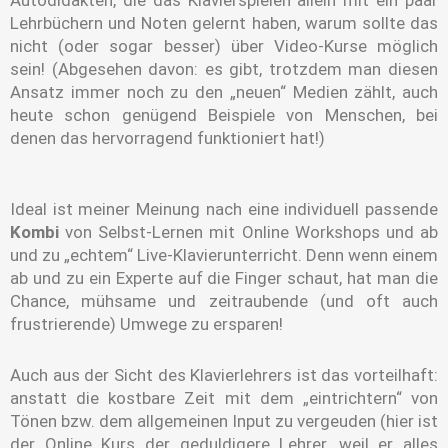
Autodidakten, die das Klavierspielen allein mit ein paar
Lehrbüchern und Noten gelernt haben, warum sollte das
nicht (oder sogar besser) über Video-Kurse möglich
sein! (Abgesehen davon: es gibt, trotzdem man diesen
Ansatz immer noch zu den „neuen“ Medien zählt, auch
heute schon genügend Beispiele von Menschen, bei
denen das hervorragend funktioniert hat!)
Ideal ist meiner Meinung nach eine individuell passende
Kombi
von Selbst-Lernen mit Online Workshops und ab
und zu „echtem“ Live-Klavierunterricht. Denn wenn einem
ab und zu ein Experte auf die Finger schaut, hat man die
Chance, mühsame und zeitraubende (und oft auch
frustrierende) Umwege zu ersparen!
Auch aus der Sicht des Klavierlehrers ist das vorteilhaft:
anstatt die kostbare Zeit mit dem „eintrichtern“ von
Tönen bzw. dem allgemeinen Input zu vergeuden (hier ist
der Online Kurs der geduldigere Lehrer, weil er alles