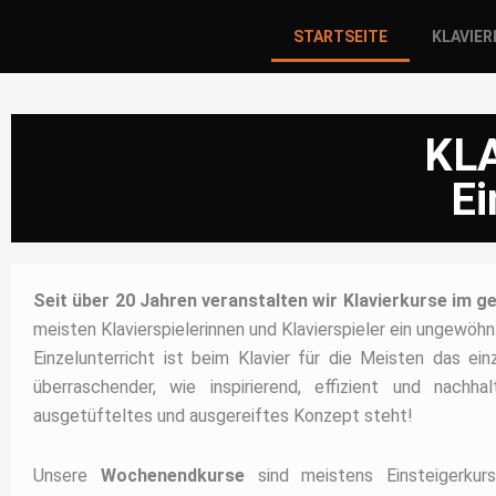
STARTSEITE
KLAVIE
KLA
Ei
Seit über 20 Jahren veranstalten wir Klavierkurse im
meisten Klavierspielerinnen und Klavierspieler ein ungewöh
Einzelunterricht ist beim Klavier für die Meisten das e
überraschender, wie inspirierend, effizient und nach
ausgetüfteltes und ausgereiftes Konzept steht!
Unsere
Wochenendkurse
sind meistens Einsteigerku