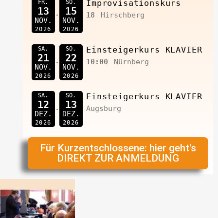
FR.
SO.
Improvisationskurs
13
15
18
Hirschberg
NOV.
NOV.
2026
2026
SA.
SO.
Einsteigerkurs KLAVIER
21
22
10:00
Nürnberg
NOV.
NOV.
2026
2026
SA.
SO.
Einsteigerkurs KLAVIER
12
13
Augsburg
DEZ.
DEZ.
2026
2026
Für Kurzentschlossene: hier geht's
DIREKT ZUR ANMELDUNG