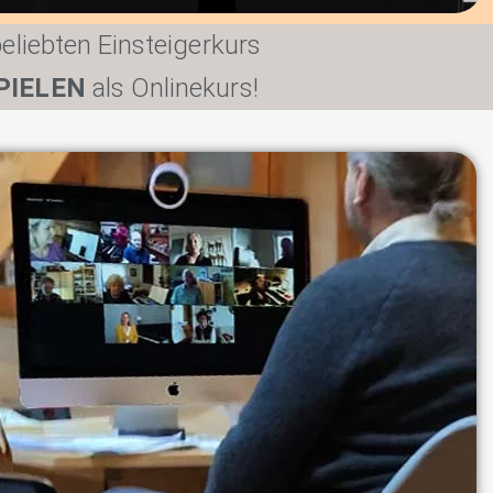
eliebten Einsteigerkurs
PIELEN
als Onlinekurs!