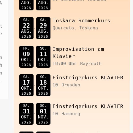
h,
AUG.
AUG.
2026
2026
SA.
SA.
Toskana Sommerkurs
22
29
t
Querceto, Toskana
AUG.
AUG.
e
2026
2026
FR.
SO.
Improvisation am
09
11
Klavier
n
OKT.
OKT.
18:00 Uhr
Bayreuth
h
2026
2026
n
SA.
SO.
Einsteigerkurs KLAVIER
.
17
18
10
Dresden
OKT.
OKT.
2026
2026
SA.
SO.
Einsteigerkurs KLAVIER
31
01
10
Hamburg
OKT.
NOV.
2026
2026