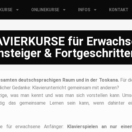
RKURSE
ONLINEKURSE
INFOS
KONTAKT
VIERKURSE für Erwachs
nsteiger & Fortgeschritt
 gesamten deutschsprachigen Raum und in der Toskana.
Für d
nlicher Gedanke: Klavierunterricht gemeinsam mit anderen?
inzige, was man kennt und was man sich vorstellen kann. Ums
haltig das gemeinsame Lernen sein kann, wenn dahinter ei
rse für erwachsene Anfänger:
Klavierspielen an nur eine