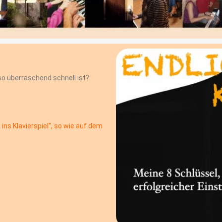
o überraschend schnell ist?
 ins Klavierspiel“, so wie auf dem