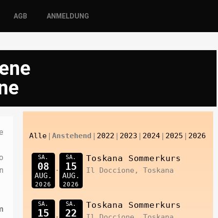
AGB
ANMELDUNG
ene
ene
ie
Alle
Anstehend
2022
2023
2024
2025
2026
o
SA.
SA.
Toskana Sommerkurs
08
15
n
Il Doccione, Toskana
AUG.
AUG.
2026
2026
SA.
SA.
Toskana Sommerkurs
m
15
22
Il Doccione, Toskana