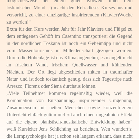
möglicherweise bei einem guten Rotwein unter dem
toskanischen Mond…) macht den Reiz dieses Kurses aus und
verspricht, zu einer einzigartige inspirierenden (Klavier)Woche
zu werden!“
Extra für den Kurs werden Jahr für Jahr Klaviere und Flügel zu
dem entlegenen Gehöft im Casentino transportiert; die Gegend
in der nördlichen Toskana ist noch ein Geheimtipp und nicht
vom Massentourismus in Mitleidenschaft gezogen worden.
Durch die Höhenlage ist das Klima angenehm, es mangelt nicht
an frischem Wind, frischem Quellwasser und kühlenden
Nächten. Der Ort liegt abgeschieden mitten in traumhafter
Natur, und ist doch toskanisch genug, dass sich Tagestrips nach
Arrezzo, Florenz oder Siena durchaus lohnen.
„Viele Teilnehmer kommen regelmäßig wieder, weil die
Kombination von Entspannung, inspirierender Umgebung,
Zusammensein mit netten Menschen sowie konzentriertem
Unterricht einfach guttun und oft auch einen ungeahnten Effekt
auf die eigene pianistisch-musikalische Entwicklung haben“
weiß Kursleiter Jens Schlichting zu berichten. Wen wundert’s:
die Lernpsychologie hat ja schon seit langem erkannt, dass nicht