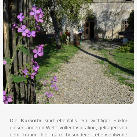
Die
Kursorte
sind ebenfalls ein wichtiger Faktor
dieser „anderen Welt“: voller Inspiration, getragen von
dem Traum, hier ganz besondere Lebensentwürfe