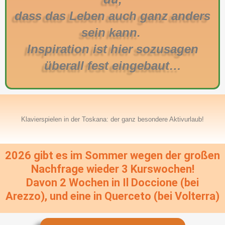
dass das Leben auch ganz anders
sein kann.
Inspiration ist hier sozusagen
überall fest eingebaut…
Klavierspielen in der Toskana: der ganz besondere Aktivurlaub!
2026 gibt es im Sommer wegen der großen
Nachfrage wieder 3 Kurswochen!
Davon 2 Wochen in Il Doccione (bei
Arezzo), und eine in Querceto (bei Volterra)