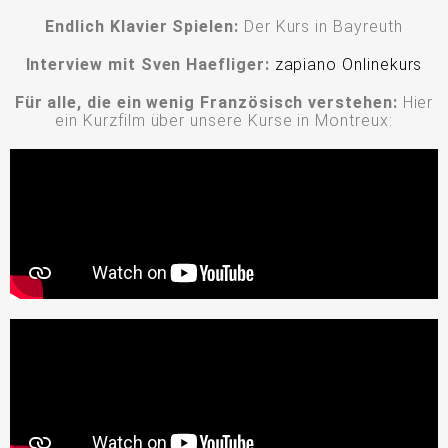
Endlich Klavier Spielen:
Der Kurs in Bayreuth
Interview mit Sven Haefliger:
zapiano Onlinekurs
Für alle, die ein wenig Französisch verstehen:
Hier
ein Kurzfilm über unsere Kurse in Montreux: