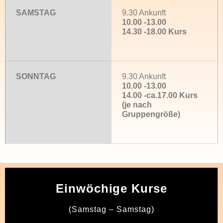
SAMSTAG
9.30 Ankunft
10.00 -13.00
14.30 -18.00 Kurs
SONNTAG
9.30 Ankunft
10.00 -13.00
14.00 -ca.17.00 Kurs
(je nach
Gruppengröße)
Einwöchige Kurse
(Samstag – Samstag)