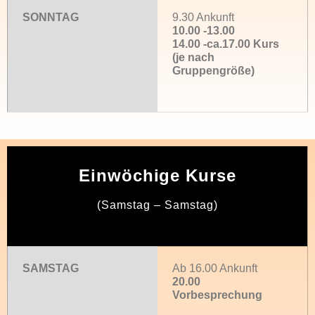
SONNTAG
9.30 Ankunft
10.00 -13.00
14.00 -ca.17.00 Kurs
(je nach
Gruppengröße)
Einwöchige Kurse
(Samstag – Samstag)
SAMSTAG
Ab 16.00 Ankunft
20.00
Vorbesprechung